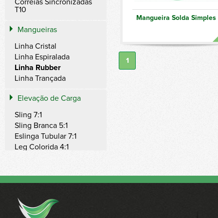
Correias Sincronizadas
T10
Mangueira Solda Simples
Mangueiras
Linha Cristal
Linha Espiralada
1
Linha Rubber
Linha Trançada
Elevação de Carga
Sling 7:1
Sling Branca 5:1
Eslinga Tubular 7:1
Leg Colorida 4:1
Leg Branca 4:1
Ring 7:1
Ring Branca 5:1
Band Branca 5:1
Steel Branca 4:1