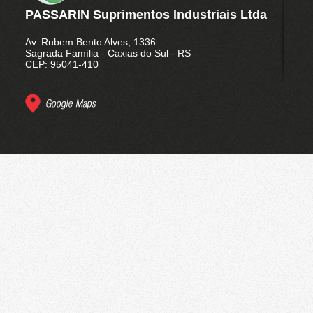
Amarração de Carga
PASSARIN Suprimentos Industriais Ltda
Conjuntos de Catraca
Móvel
Av. Rubem Bento Alves, 1336
Sagrada Família - Caxias do Sul - RS
Catracas Fixas
CEP: 95041-410
Fitas Avulsas
Linha Leve 0,2 a 2 TON
Variação de Ganchos
Operação da Catraca
Móvel
Polias
Cabos de Aço
Laços de Cabo de Aço
Acessórios para Cabo de
Aço
Abraçadeiras
Embalagens