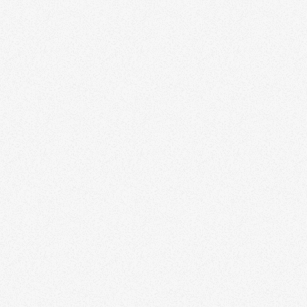
Tarugo
Nylon/Polipropileno/Poliacetal/PU
Tramontina-Pro
Ferramentas Elétricas
Conexões e Tubos
Pneumáticos
Trabalho em Altura
Cinturões de Segurança
Talabartes de
Ancoragem
Trava-Quedas
Cordas
EPIS