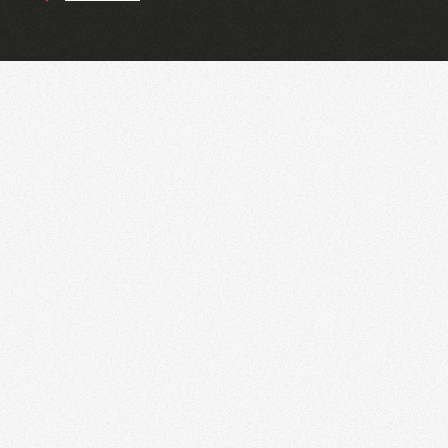
Tarugo
Nylon/Polipropileno/Poliacetal/PU
Tramontina-Pro
Ferramentas Elétricas
Conexões e Tubos
Pneumáticos
Trabalho em Altura
Cinturões de Segurança
Talabartes de
Ancoragem
Trava-Quedas
Cordas
EPIS