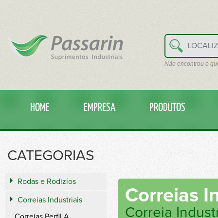
Não encontrou o qu
HOME
EMPRESA
PRODUTOS
CATEGORIAS
Rodas e Rodizíos
Correias I
Correias Industriais
Correia Indust
Correias Perfil A