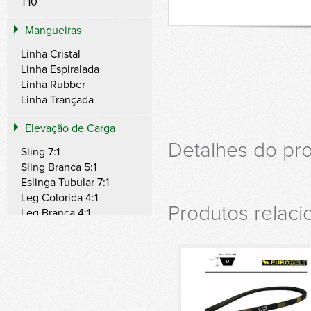
T10
Mangueiras
Linha Cristal
Linha Espiralada
Linha Rubber
Linha Trançada
Elevação de Carga
Detalhes do pr
Sling 7:1
Sling Branca 5:1
Eslinga Tubular 7:1
Leg Colorida 4:1
Produtos relac
Leg Branca 4:1
Ring 7:1
Ring Branca 5:1
Band Branca 5:1
Steel Branca 4:1
Amarração de Carga