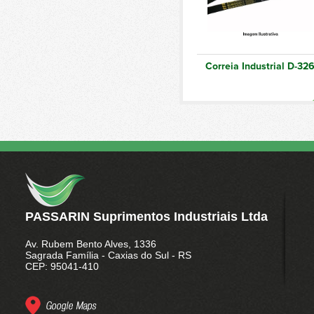
Conjuntos de Catraca
Móvel
Catracas Fixas
Fitas Avulsas
Correia Industrial D-32
Linha Leve 0,2 a 2 TON
Variação de Ganchos
Operação da Catraca
Móvel
Polias
Cabos de Aço
Laços de Cabo de Aço
PASSARIN Suprimentos Industriais Ltda
Acessórios para Cabo de
Aço
Av. Rubem Bento Alves, 1336
Sagrada Família - Caxias do Sul - RS
Abraçadeiras
CEP: 95041-410
Embalagens