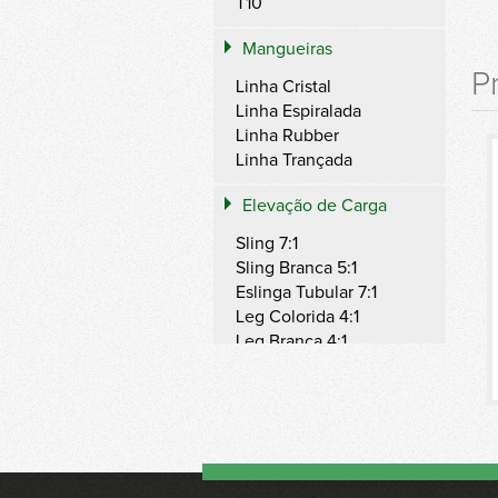
T10
Mangueiras
P
Linha Cristal
Linha Espiralada
Linha Rubber
Linha Trançada
Elevação de Carga
Sling 7:1
Sling Branca 5:1
Eslinga Tubular 7:1
Leg Colorida 4:1
Leg Branca 4:1
Ring 7:1
Ring Branca 5:1
Band Branca 5:1
Steel Branca 4:1
Amarração de Carga