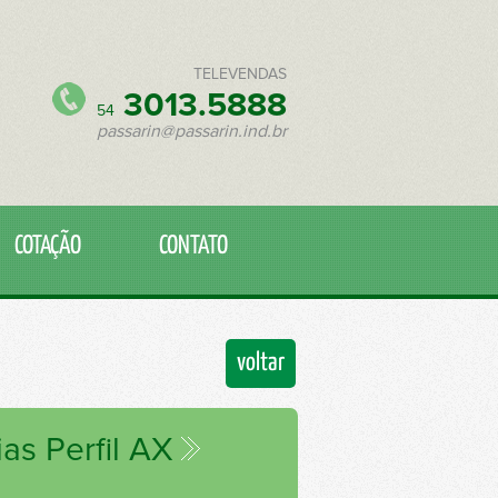
TELEVENDAS
3013.5888
54
passarin@passarin.ind.br
COTAÇÃO
CONTATO
voltar
as Perfil AX