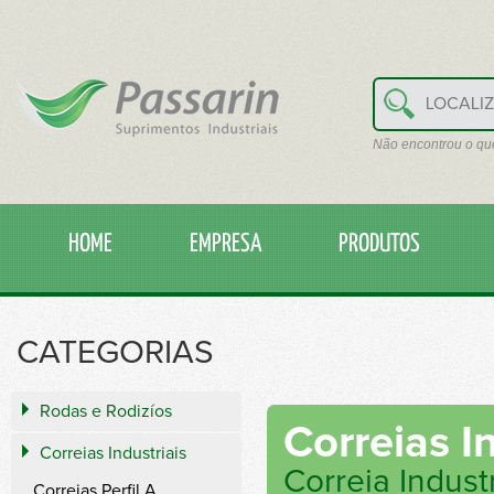
Não encontrou o qu
HOME
EMPRESA
PRODUTOS
CATEGORIAS
Rodas e Rodizíos
Correias I
Correias Industriais
Correia Indust
Correias Perfil A