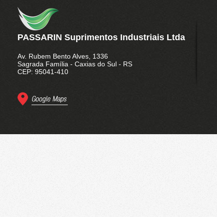
Conjuntos de Catraca
Móvel
Catracas Fixas
PASSARIN Suprimentos Industriais Ltda
Fitas Avulsas
Linha Leve 0,2 a 2 TON
Av. Rubem Bento Alves, 1336
Variação de Ganchos
Sagrada Família - Caxias do Sul - RS
Operação da Catraca
CEP: 95041-410
Móvel
Polias
Cabos de Aço
Laços de Cabo de Aço
Acessórios para Cabo de
Aço
Abraçadeiras
Embalagens