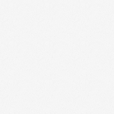
Tarugo
Nylon/Polipropileno/Poliacetal/PU
Tramontina-Pro
Ferramentas Elétricas
Conexões e Tubos
Pneumáticos
Trabalho em Altura
Cinturões de Segurança
Talabartes de
Ancoragem
Trava-Quedas
Cordas
EPIS