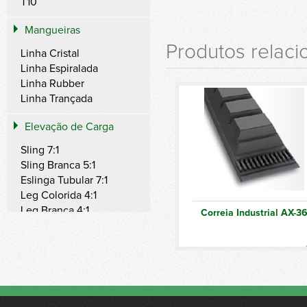
T10
Mangueiras
Produtos relac
Linha Cristal
Linha Espiralada
Linha Rubber
Linha Trançada
Elevação de Carga
Sling 7:1
Sling Branca 5:1
Eslinga Tubular 7:1
Leg Colorida 4:1
Leg Branca 4:1
Correia Industrial AX-3
Ring 7:1
Ring Branca 5:1
Band Branca 5:1
Steel Branca 4:1
Amarração de Carga